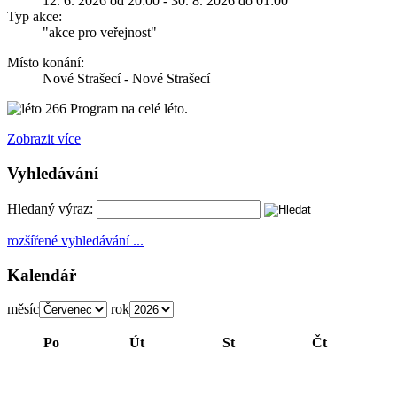
12. 6. 2026 od 20:00 - 30. 8. 2026 do 01:00
Typ akce:
"akce pro veřejnost"
Místo konání:
Nové Strašecí - Nové Strašecí
Program na celé léto.
Zobrazit více
Vyhledávání
Hledaný výraz:
rozšířené vyhledávání ...
Kalendář
měsíc
rok
Po
Út
St
Čt