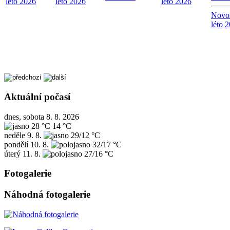
léto 2026
léto 2026
léto 2026
Novos
léto 
Aktuální počasí
dnes, sobota 8. 8. 2026
28 °C
14 °C
neděle
9. 8.
29/12 °C
pondělí
10. 8.
32/17 °C
úterý
11. 8.
27/16 °C
Fotogalerie
Náhodná fotogalerie