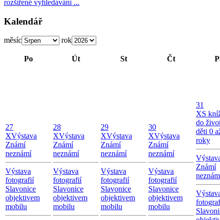
rozšířené vyhledávání ...
Kalendář
měsíc
rok
Po
Út
St
Čt
P
31
X
S kní
do živo
27
28
29
30
děti 0 a
X
Výstava
X
Výstava
X
Výstava
X
Výstava
roky
Známí
Známí
Známí
Známí
neznámí
neznámí
neznámí
neznámí
Výstav
Známí
Výstava
Výstava
Výstava
Výstava
neznám
fotografií
fotografií
fotografií
fotografií
Slavonice
Slavonice
Slavonice
Slavonice
Výstav
objektivem
objektivem
objektivem
objektivem
fotograf
mobilu
mobilu
mobilu
mobilu
Slavoni
objekti