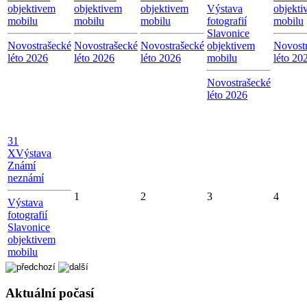
objektivem
objektivem
objektivem
Výstava
objekti
mobilu
mobilu
mobilu
fotografií
mobilu
Slavonice
Novostrašecké
Novostrašecké
Novostrašecké
objektivem
Novost
léto 2026
léto 2026
léto 2026
mobilu
léto 20
Novostrašecké
léto 2026
31
X
Výstava
Známí
neznámí
1
2
3
4
Výstava
fotografií
Slavonice
objektivem
mobilu
Aktuální počasí