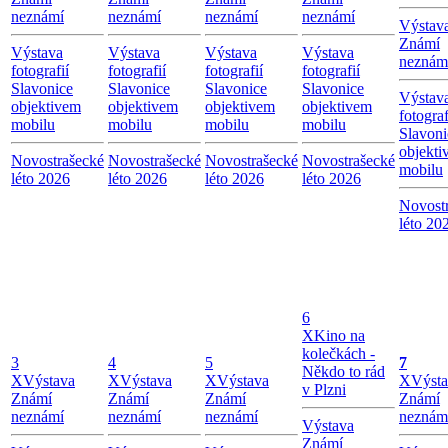
neznámí
neznámí
neznámí
neznámí
Výstav
Známí
Výstava
Výstava
Výstava
Výstava
neznám
fotografií
fotografií
fotografií
fotografií
Slavonice
Slavonice
Slavonice
Slavonice
Výstav
objektivem
objektivem
objektivem
objektivem
fotograf
mobilu
mobilu
mobilu
mobilu
Slavoni
objekti
Novostrašecké
Novostrašecké
Novostrašecké
Novostrašecké
mobilu
léto 2026
léto 2026
léto 2026
léto 2026
Novost
léto 20
6
X
Kino na
kolečkách -
3
4
5
7
Někdo to rád
X
Výstava
X
Výstava
X
Výstava
X
Výst
v Plzni
Známí
Známí
Známí
Známí
neznámí
neznámí
neznámí
neznám
Výstava
Známí