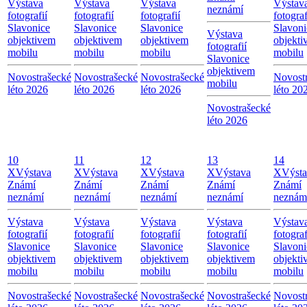
Výstava
Výstava
Výstava
Výstav
neznámí
fotografií
fotografií
fotografií
fotograf
Slavonice
Slavonice
Slavonice
Slavoni
Výstava
objektivem
objektivem
objektivem
objekti
fotografií
mobilu
mobilu
mobilu
mobilu
Slavonice
objektivem
Novostrašecké
Novostrašecké
Novostrašecké
Novost
mobilu
léto 2026
léto 2026
léto 2026
léto 20
Novostrašecké
léto 2026
10
11
12
13
14
X
Výstava
X
Výstava
X
Výstava
X
Výstava
X
Výst
Známí
Známí
Známí
Známí
Známí
neznámí
neznámí
neznámí
neznámí
neznám
Výstava
Výstava
Výstava
Výstava
Výstav
fotografií
fotografií
fotografií
fotografií
fotograf
Slavonice
Slavonice
Slavonice
Slavonice
Slavoni
objektivem
objektivem
objektivem
objektivem
objekti
mobilu
mobilu
mobilu
mobilu
mobilu
Novostrašecké
Novostrašecké
Novostrašecké
Novostrašecké
Novost