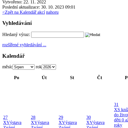
Vytvořeno: 22. 11. 2022
Poslední aktualizace: 30. 10. 2023 09:01
<
Zpět na Kalendář akcí
nahoru
Vyhledávání
Hledaný výraz:
rozšířené vyhledávání ...
Kalendář
měsíc
rok
Po
Út
St
Čt
P
31
X
S kní
do živo
27
28
29
30
děti 0 a
X
Výstava
X
Výstava
X
Výstava
X
Výstava
roky
Známí
Známí
Známí
Známí