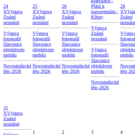
kolečkách -
24
25
26
Přání k
28
X
Výstava
X
Výstava
X
Výstava
narozeninám -
X
Výst
Známí
Známí
Známí
Křtiny
Známí
neznámí
neznámí
neznámí
neznám
Výstava
Výstava
Výstava
Výstava
Známí
Výstav
fotografií
fotografií
fotografií
neznámí
fotograf
Slavonice
Slavonice
Slavonice
Slavoni
objektivem
objektivem
objektivem
Výstava
objekti
mobilu
mobilu
mobilu
fotografií
mobilu
Slavonice
Novostrašecké
Novostrašecké
Novostrašecké
objektivem
Novost
léto 2026
léto 2026
léto 2026
mobilu
léto 20
Novostrašecké
léto 2026
31
X
Výstava
Známí
neznámí
1
2
3
4
Výstava