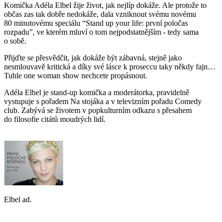
Komička Adéla Elbel žije život, jak nejlíp dokáže. Ale protože to
občas zas tak dobře nedokáže, dala vzniknout svému novému
80 minutovému speciálu “Stand up your life: první poločas
rozpadu”, ve kterém mluví o tom nejpodstatnějším - tedy sama
o sobě.
Přijďte se přesvědčit, jak dokáže být zábavná, stejně jako
nesmlouvavě kritická a díky své lásce k proseccu taky někdy fajn…
Tuhle one woman show nechcete propásnout.
Adéla Elbel je stand-up komička a moderátorka, pravidelně
vystupuje s pořadem Na stojáka a v televizním pořadu Comedy
club. Zabývá se životem v popkulturním odkazu s přesahem
do filosofie citátů moudrých lidí.
Elbel ad.