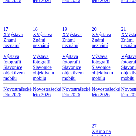
léto 2026
léto 2026
léto 2026
léto 2026
léto 20
17
18
19
20
21
X
Výstava
X
Výstava
X
Výstava
X
Výstava
X
Výst
Známí
Známí
Známí
Známí
Známí
neznámí
neznámí
neznámí
neznámí
neznám
Výstava
Výstava
Výstava
Výstava
Výstav
fotografií
fotografií
fotografií
fotografií
fotograf
Slavonice
Slavonice
Slavonice
Slavonice
Slavoni
objektivem
objektivem
objektivem
objektivem
objekti
mobilu
mobilu
mobilu
mobilu
mobilu
Novostrašecké
Novostrašecké
Novostrašecké
Novostrašecké
Novost
léto 2026
léto 2026
léto 2026
léto 2026
léto 20
27
X
Kino na