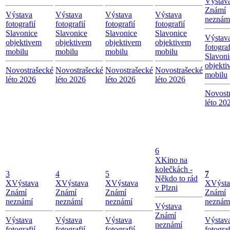
Výstav
Známí
Výstava
Výstava
Výstava
Výstava
neznám
fotografií
fotografií
fotografií
fotografií
Slavonice
Slavonice
Slavonice
Slavonice
Výstav
objektivem
objektivem
objektivem
objektivem
fotograf
mobilu
mobilu
mobilu
mobilu
Slavoni
objekti
Novostrašecké
Novostrašecké
Novostrašecké
Novostrašecké
mobilu
léto 2026
léto 2026
léto 2026
léto 2026
Novost
léto 20
6
X
Kino na
kolečkách -
3
4
5
7
Někdo to rád
X
Výstava
X
Výstava
X
Výstava
X
Výst
v Plzni
Známí
Známí
Známí
Známí
neznámí
neznámí
neznámí
neznám
Výstava
Známí
Výstava
Výstava
Výstava
Výstav
neznámí
fotografií
fotografií
fotografií
fotograf