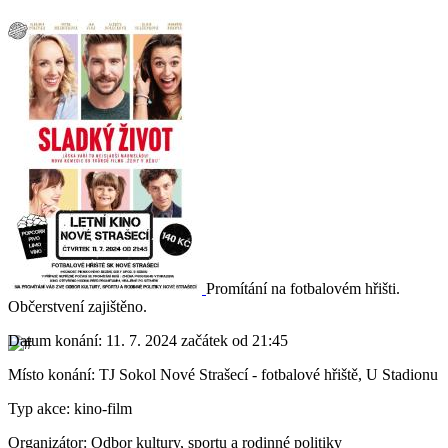
Promítání na fotbalovém hřišti.
Občerstvení zajištěno.
Datum konání:
11. 7. 2024 začátek od 21:45
Místo konání:
TJ Sokol Nové Strašecí - fotbalové hřiště, U Stadionu
Typ akce:
kino-film
Organizátor:
Odbor kultury, sportu a rodinné politiky