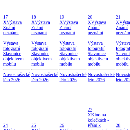
17
18
19
20
21
X
Výstava
X
Výstava
X
Výstava
X
Výstava
X
Výst
Známí
Známí
Známí
Známí
Známí
neznámí
neznámí
neznámí
neznámí
neznám
Výstava
Výstava
Výstava
Výstava
Výstav
fotografií
fotografií
fotografií
fotografií
fotograf
Slavonice
Slavonice
Slavonice
Slavonice
Slavoni
objektivem
objektivem
objektivem
objektivem
objekti
mobilu
mobilu
mobilu
mobilu
mobilu
Novostrašecké
Novostrašecké
Novostrašecké
Novostrašecké
Novost
léto 2026
léto 2026
léto 2026
léto 2026
léto 20
27
X
Kino na
kolečkách -
24
25
26
Přání k
28