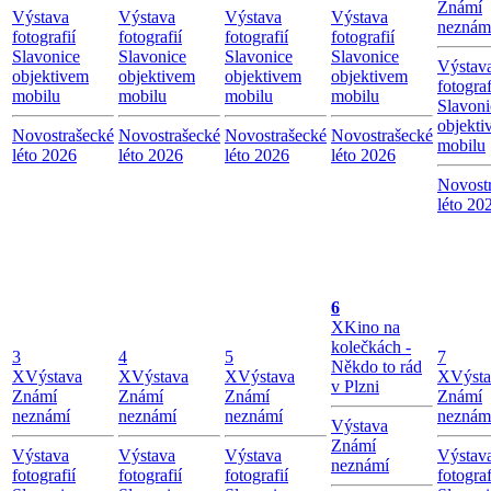
Známí
Výstava
Výstava
Výstava
Výstava
neznám
fotografií
fotografií
fotografií
fotografií
Slavonice
Slavonice
Slavonice
Slavonice
Výstav
objektivem
objektivem
objektivem
objektivem
fotograf
mobilu
mobilu
mobilu
mobilu
Slavoni
objekti
Novostrašecké
Novostrašecké
Novostrašecké
Novostrašecké
mobilu
léto 2026
léto 2026
léto 2026
léto 2026
Novost
léto 20
6
X
Kino na
kolečkách -
3
4
5
7
Někdo to rád
X
Výstava
X
Výstava
X
Výstava
X
Výst
v Plzni
Známí
Známí
Známí
Známí
neznámí
neznámí
neznámí
neznám
Výstava
Známí
Výstava
Výstava
Výstava
Výstav
neznámí
fotografií
fotografií
fotografií
fotograf