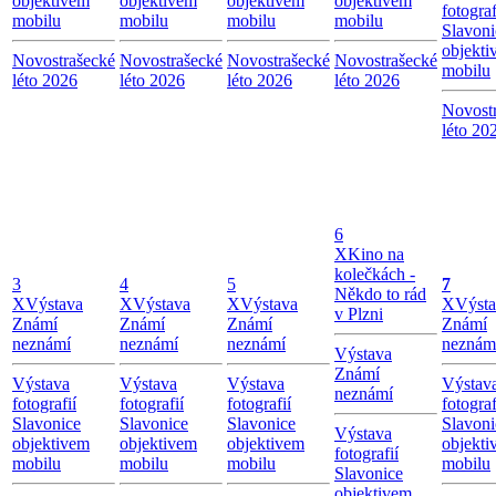
objektivem
objektivem
objektivem
objektivem
fotograf
mobilu
mobilu
mobilu
mobilu
Slavoni
objekti
Novostrašecké
Novostrašecké
Novostrašecké
Novostrašecké
mobilu
léto 2026
léto 2026
léto 2026
léto 2026
Novost
léto 20
6
X
Kino na
kolečkách -
3
4
5
7
Někdo to rád
X
Výstava
X
Výstava
X
Výstava
X
Výst
v Plzni
Známí
Známí
Známí
Známí
neznámí
neznámí
neznámí
neznám
Výstava
Známí
Výstava
Výstava
Výstava
Výstav
neznámí
fotografií
fotografií
fotografií
fotograf
Slavonice
Slavonice
Slavonice
Slavoni
Výstava
objektivem
objektivem
objektivem
objekti
fotografií
mobilu
mobilu
mobilu
mobilu
Slavonice
objektivem