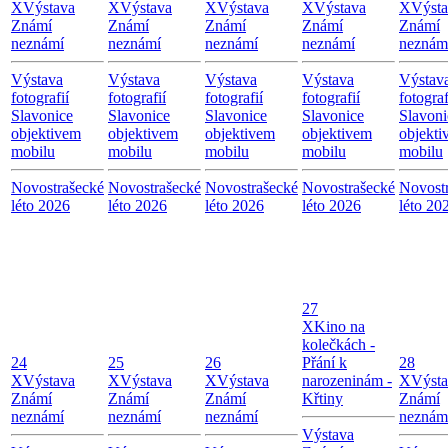
X
Výstava
X
Výstava
X
Výstava
X
Výstava
X
Výst
Známí
Známí
Známí
Známí
Známí
neznámí
neznámí
neznámí
neznámí
neznám
Výstava
Výstava
Výstava
Výstava
Výstav
fotografií
fotografií
fotografií
fotografií
fotograf
Slavonice
Slavonice
Slavonice
Slavonice
Slavoni
objektivem
objektivem
objektivem
objektivem
objekti
mobilu
mobilu
mobilu
mobilu
mobilu
Novostrašecké
Novostrašecké
Novostrašecké
Novostrašecké
Novost
léto 2026
léto 2026
léto 2026
léto 2026
léto 20
27
X
Kino na
kolečkách -
24
25
26
Přání k
28
X
Výstava
X
Výstava
X
Výstava
narozeninám -
X
Výst
Známí
Známí
Známí
Křtiny
Známí
neznámí
neznámí
neznámí
neznám
Výstava