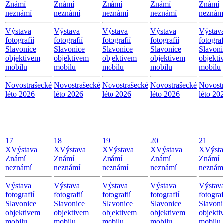
Známí
Známí
Známí
Známí
Známí
neznámí
neznámí
neznámí
neznámí
neznám
Výstava
Výstava
Výstava
Výstava
Výstav
fotografií
fotografií
fotografií
fotografií
fotograf
Slavonice
Slavonice
Slavonice
Slavonice
Slavoni
objektivem
objektivem
objektivem
objektivem
objekti
mobilu
mobilu
mobilu
mobilu
mobilu
Novostrašecké
Novostrašecké
Novostrašecké
Novostrašecké
Novost
léto 2026
léto 2026
léto 2026
léto 2026
léto 20
17
18
19
20
21
X
Výstava
X
Výstava
X
Výstava
X
Výstava
X
Výst
Známí
Známí
Známí
Známí
Známí
neznámí
neznámí
neznámí
neznámí
neznám
Výstava
Výstava
Výstava
Výstava
Výstav
fotografií
fotografií
fotografií
fotografií
fotograf
Slavonice
Slavonice
Slavonice
Slavonice
Slavoni
objektivem
objektivem
objektivem
objektivem
objekti
mobilu
mobilu
mobilu
mobilu
mobilu