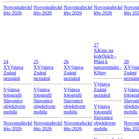
Novostrašecké
Novostrašecké
Novostrašecké
Novostrašecké
Novost
léto 2026
léto 2026
léto 2026
léto 2026
léto 20
27
X
Kino na
kolečkách -
24
25
26
Přání k
28
X
Výstava
X
Výstava
X
Výstava
narozeninám -
X
Výst
Známí
Známí
Známí
Křtiny
Známí
neznámí
neznámí
neznámí
neznám
Výstava
Výstava
Výstava
Výstava
Známí
Výstav
fotografií
fotografií
fotografií
neznámí
fotograf
Slavonice
Slavonice
Slavonice
Slavoni
objektivem
objektivem
objektivem
Výstava
objekti
mobilu
mobilu
mobilu
fotografií
mobilu
Slavonice
Novostrašecké
Novostrašecké
Novostrašecké
objektivem
Novost
léto 2026
léto 2026
léto 2026
mobilu
léto 20