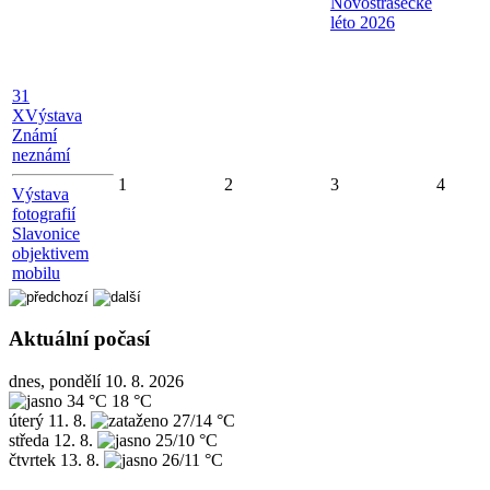
Novostrašecké
léto 2026
31
X
Výstava
Známí
neznámí
1
2
3
4
Výstava
fotografií
Slavonice
objektivem
mobilu
Aktuální počasí
dnes, pondělí 10. 8. 2026
34 °C
18 °C
úterý
11. 8.
27/14 °C
středa
12. 8.
25/10 °C
čtvrtek
13. 8.
26/11 °C