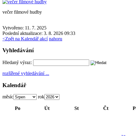
večer filmové hudby
Vytvořeno: 11. 7. 2025
Poslední aktualizace: 3. 8. 2026 09:33
<
Zpět na Kalendář akcí
nahoru
Vyhledávání
Hledaný výraz:
rozšířené vyhledávání ...
Kalendář
měsíc
rok
Po
Út
St
Čt
P