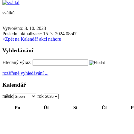
svátků
Vytvořeno: 3. 10. 2023
Poslední aktualizace: 15. 3. 2024 08:47
<
Zpět na Kalendář akcí
nahoru
Vyhledávání
Hledaný výraz:
rozšířené vyhledávání ...
Kalendář
měsíc
rok
Po
Út
St
Čt
P